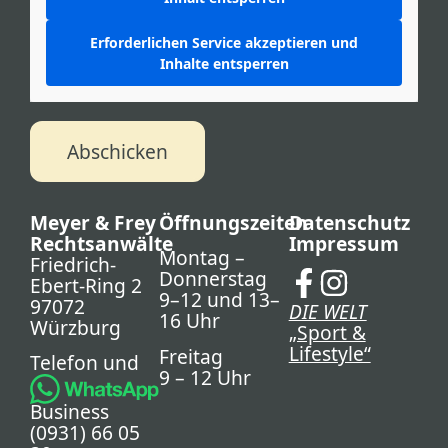
Erforderlichen Service akzeptieren und
Inhalte entsperren
Abschicken
Meyer & Frey
Öffnungszeiten
Datenschutz
Rechtsanwälte
Impressum
Montag –
Friedrich-
Donnerstag
Ebert-Ring 2
9–12 und 13–
97072
DIE WELT
16 Uhr
Würzburg
„Sport &
Lifestyle“
Freitag
Telefon und
9 – 12 Uhr
Business
(0931) 66 05